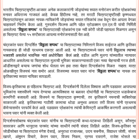
भारतीय चित्रपटसृष्टीत आजवर अनेक कलाकारांनी जोड्यांच्या रूपात मनोरंजन करीत प्रेक्षकांच्या
मनावर अधिराज्य गाजवलं आहे. केवळ हिंदीतच नव्हे
,
तर मराठी चित्रपटसृष्टीतही कृष्णधवल
चित्रपटांपासून आजवर नायक-नायिकांनी जोड्यांच्या रूपात रसिकांचं लक्ष वेधून घेत आपला वेगळा
चाहतावर्ग निर्माण केला आहे. गुरुदर्शन फिल्म्स आणि पहेल प्रोडक्शन एल.एल.पी यांची निर्मिती
असलेल्या
‘
विठ्ठला शप्पथ
’
या चित्रपटातही प्रेक्षकांना एक नवी कोरी जोडी पहायला मिळणार असून
हा चित्रपट येत्या १५ सप्टेंबरला आपल्या मनोरंजनासाठी येत आहे.
चंद्रकांत पवार दिग्दर्शित
‘
विठ्ठला शप्पथ
’
या चित्रपटाच्या निमित्ताने विजय साईराज आणि कृतिका
गायकवाड ही जोडी प्रथमच एकत्र आली आहे. या चित्रपटामध्ये पवार यांनी
विठ्ठलाच त्याच्या
भक्ताशी असलेलं भावनिक नातं अधोरेखित केलं आहे.
वडील आणि मुलगा यांच्यातील नात्यावर
आधारित असलेल्या या चित्रपटात मुलाची भूमिका साकारण्यासाठी एका नव्या चेहऱ्याची गरज होती.
ऑडीशनद्वारे बऱ्याच जणांचा शोध घेतला पण हवा तसा चेहरा दिग्दर्शकांना मिळत नव्हता. मात्र
ओळखीतून विजयचं नाव समोर आलं. विजयच्या रूपात पवार यांना
‘
विठ्ठला शप्पथ
’
चा नायक तर
कृतिकाच्या रूपात नायिका सापडली.
विजय-कृतिकाचा हा पहिलाच चित्रपट आहे. दिग्दर्शकांनी दिलेला विश्वास आणि पडद्यावर आपापल्या
भूमिकांना यशस्वीपणे न्याय देण्याचा आत्मविश्वास या बळावर दोघांनीही या चित्रपटात धडाकेबाज
कामगिरी बजावली आहे. विजयने या चित्रपटात कृष्णाची
,
तर कृतिकाने नयनाची व्यक्तिरेखा
साकारली आहे. कृतिकाच्या गाठीशी कामाचा थोडा अनुभव असला तरी विजय यांनी प्रथमच
कॅमेऱ्यासमोर परफॉर्म केलं आहे. पडद्यावर प्रेक्षकांना त्यांची केमिस्ट्री आकर्षित करणारी असल्याची
भावना पवार यांनी व्यक्त केली आहे.
दिग्दर्शनासोबतच चंद्रकांत पवार यांनीच या चित्रपटाची कथा-पटकथा लिहिली असून
,
कौस्तुभ
सावरकर आणि भानुदास पानमंद यांच्या साथीने त्यांनी संवाद लिहिले आहेत. विजय-कृतिका या
जोडीसोबत या चित्रपटात मंगेश देसाई
,
अनुराधा राजाध्यक्ष
,
उदय सबनीस
,
विद्याधर जोशी
,
संजय
खापरे
,
अंशुमन विचारे
,
केतन पवार
,
विजय निकम
,
प्रणव रावराणे
,
राजेश भोसले या