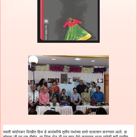
स्वाती चांदोरकर लिखीत हिज डे कादंबरीचे तृतीय पंथांच्या हस्ते प्रकाशन करण्यात आले. हा
सोहळा जी एम एस बँक्वेट. न्यू लिंक रोड डी एन नगर येथे करण्यात आला यावेळी श्री प्रवीण