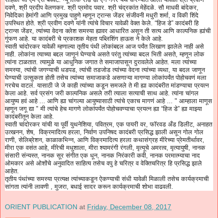
दवणे, श्री प्रदीप वेलणकर. श्री प्रमोद पवार. श्री चंद्रकांत मेहेंदळे. सौ माधवी बांदेकर,
निवेदिका हेमांगी आणि प्रमुख पाहुणे म्हणून ट्रान्स जेंडर संजीवनी मधुरी शर्मा, व विकी शिंदे
उपस्थित होते. श्री प्रवीण दवणे यांनी त्यांचे विचार यावेळी वेक्त केले. “हिज डे” कादंबरी हि
ट्रान्स जेंडर, त्यांच्या वेदना क्लेश समस्या ह्यावर आधारित असून ती सत्य आणि काल्पनिक ह्यांची
गुंफण आहे. या कादंबरी चे प्रकाशक मेहता पब्लिशिंग हाऊस ने केले आहे.
स्वाती चांदोरकर यावेळी म्हणाल्या तृतीय पंथी लोकांबद्दल आज पर्यंत लिखाण झालेले नाही असे
नाही. लोकांना त्याच्या बद्दल जाणूनं घेण्याचे असते परंतु त्यांच्या बदल भिती असते, म्हणून लोक
त्यांना टाळतात. त्यामुळे या आधुनिक जगात ते समाजापासून दुरावलेले आहेत. मला त्यांच्या
समस्या, त्यांची जगण्याची धडपड, त्यांची तडजोड त्यांच्या वेदना त्यांच्या व्यथा, या बदल जाणून
घेण्याची उत्सुकता होती तसेच त्यांच्या समाजाकडे असणाऱ्या मागण्या लोकांपर्यंत पोहोचवणं मला
गरचेच वाटलं. यासाठी जे जे काही त्यांच्या कडून समजले ते मी ह्या कादंबरीत मांडण्याचा प्रयत्न
केला आहे. सर्व प्रसंग जरी काल्पनिक असले तरी त्याला सत्याची साथ आहे. त्यांना चांगल
आयुष्य हवं आहे ... आणि ह्या चांगल्या आयुष्यासाठी त्यांचे एकाच मागणं आहे ... " आम्हाला माणूस
म्हणून जगू द्या " मी त्यांचे हेच मागणे लोकांपर्यंत पोहोचवण्याचा प्रयत्न ह्या “हिज डे” ह्या माझ्या
कादंबरीतून केला आहे.
स्वाती चांदोरकर यांची या पूर्वी युथनेशिया, पवित्रम, एक पायरी वर, फॉरवड अँड डिलीट, अनाहत
उत्खनन, शेष, विक्रमादित्य हरला, निर्वाण उपनिषद कादंबरी प्रसिद्ध झाली असून गोल गोल
राणी, सेलिब्रेशन, काळाकभिन्न, आणि विक्रमादित्य हरला कथासंग्रह मीरेच्या प्रेमतीर्थावर,
मीरा एक वसंत आहे, मीरेची मधुशाला, मीरा श्यामरंगी रंगली, मृत्यूचे अमरत्व, मृत्यायुषी, नानक
संसारी संन्यस्त, नानक सूर संगीत एक धून, नानक निरंकारी कवी, नानक परमात्म्याचा नाद
ओमकार असे ओशोंचे अनुवादित साहित्य तसेच वपु हे चरित्र व वेक्तिचरित्र हि प्रसिद्ध झाले
आहेत.
तृतीय पंथांच्या समस्या प्रत्यक्ष त्यांच्याकडून ऐकण्याची संधी यावेळी मिळाली तसेच कार्यक्रमाची
सांगता त्यांनी लावणी , मुजरा, बधाई सादर करून कार्यक्रमाची शोभा वाढवली.
ORIENT PUBLICATION
at
Friday, December 08, 2017