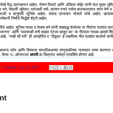
चे अनोखे पैलू उलगडणार आहेत. रोशन विचारे आणि अंकिता भोईर यांनी यात मुख्य भ
 बने, मेघाली जुवेकर, प्रांजली वर्मा, कांचन पगारे तसेच बालकलाकार सारा मेणे व
ी साथी व बानुमती सुजित आहेत. संवाद प्रभाकर भोसले यांचे आहेत. छा
यकारी निर्माते सिद्धेश शेट्ये आहेत.
ीते आहेत. सुजित यादव व तेजस बने यांनी शब्दबद्ध केलेल्या या गीतांना प्रशांत सा
ा गजानना’ आणि ‘पावसाळी मनी माझ्या पेटला काहूर का’ या गीताला गायक आदर्श शिंद
हे. ‘नन्ही सी परी’ ही अंगाईगीत व ‘विठ्ठला’ हे भक्तीमय गीत प्रशांत सातोसे यांन
ाना प्रेम आणि विश्वास यापलीकडच्या माणुसकीच्या नात्यावर भाष्य करणारा
 येत्या १८ ऑगस्टला
आरती
हा चित्रपट सर्वत्र प्रदर्शित होणार आहे.
N
at
Tuesday, July 25, 2017
nt