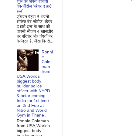
शुरू की अपनी शोकेस
वेब-सीरीज ‘व्‍हेयर द हार्ट
इज़’
एशियन पेंट्स ने अपनी
शोकेस वेब-सीरीज ‘व्‍हेयर
द हार्ट इज़’ के साथ की
वापसी सीजन 4 खासतौर
पर परिवार और रिश्‍तों पर
केन्द्रित है, जैसा कि से...
Ronni
e
Cole
man
from
USA,Worlds
biggest body
builder,police
officer with NYPD
& actor coming
India for 1st time
on 2nd Feb at
Nitro and World
Gym in Thane .
Ronnie Coleman
from USA,Worlds
biggest body
builder,police