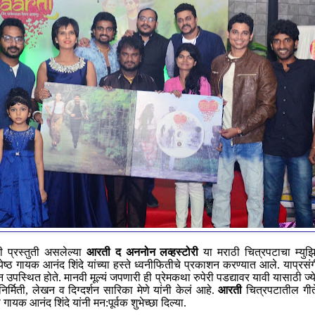
 प्रस्तुती असलेल्या
आरती द
अन
नो
न लव्हस्टोरी
या मराठी चित्रपटाचा म्युझ
्येष्ठ गायक आनंद शिंदे यांच्या हस्ते ध्वनीफितीचे प्रकाशन करण्यात आले. याप
पस्थित होते. मानवी मूल्यं जपणारी ही प्रेमकथा रुपेरी पडद्यावर यावी यासाठी ज्येष
र्मिती, लेखन व दिग्दर्शन सारिका मेणे यांनी केलं आहे.
आरती
चित्रपटातील गीते
ायक आनंद शिंदे यांनी मन:पूर्वक शुभेच्छा दिल्या.