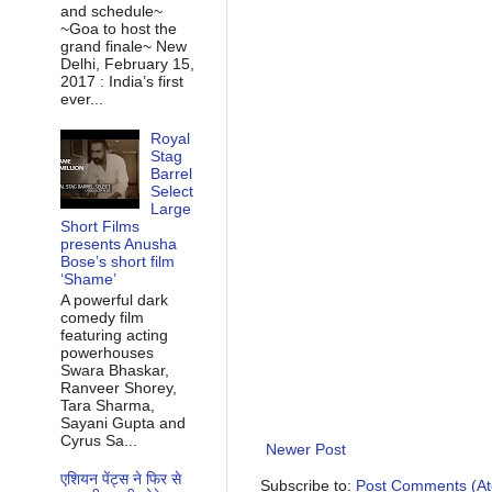
and schedule~
~Goa to host the
grand finale~ New
Delhi, February 15,
2017 : India’s first
ever...
Royal
Stag
Barrel
Select
Large
Short Films
presents Anusha
Bose’s short film
‘Shame’
A powerful dark
comedy film
featuring acting
powerhouses
Swara Bhaskar,
Ranveer Shorey,
Tara Sharma,
Sayani Gupta and
Cyrus Sa...
Newer Post
एशियन पेंट्स ने फिर से
Subscribe to:
Post Comments (A