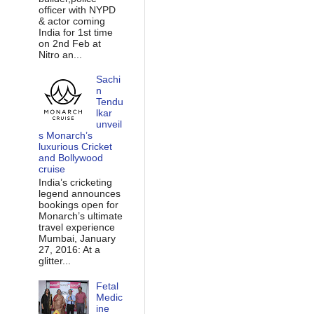
officer with NYPD
& actor coming
India for 1st time
on 2nd Feb at
Nitro an...
Sachi
n
Tendu
lkar
unveil
s Monarch’s
luxurious Cricket
and Bollywood
cruise
India’s cricketing
legend announces
bookings open for
Monarch’s ultimate
travel experience
Mumbai, January
27, 2016: At a
glitter...
Fetal
Medic
ine