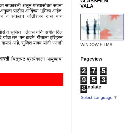
GLASSFILM
ूमिका साकारली असून यांच्यासोबत सपना
VALA
 अनुष्का पाटील आदिंच्या भूमिका आहेत.
यांकन व संकलन जोतीरंजन दास याचं
तोसे व सुजित – तेजस यांनी संगीत दिलं
े यांचा तर ‘मन बावरे’ गीताला हरिहरन
ी गायलं आहे. सुजित यादव यांनी ‘आम्ही
WINDOW FILMS
Pageview
आरती
चित्रपट प्रत्येकाला आयुष्याचा
2
7
5
9
5
3
Translate
8
Select Language
▼