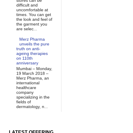
stores can be
difficult and
uncomfortable at
times. You can get
the look and feel of
the garment you
are selec...
Merz Pharma
unveils the pure
truth on anti-
ageing therapies
on 110th
anniversary
Mumbai – Monday,
19 March 2018 –
Merz Pharma, an
international
healthcare
company
specializing in the
fields of
dermatology, n...
LATEST OFFERING...