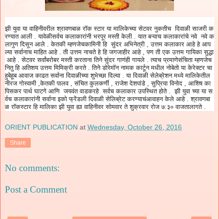
झी
युवा
या
वाहिनीवरील
श्रावणबाळ
रॉक
स्टार
या
मालिकेच्या
सेटवर
नुकतीच
दिवाळी
साजरी
क
.
.
रण्यात
आली
यावेळी
सर्वच
कलाकारांनी
भरपूर
मस्ती
केली
यात
बऱ्याच
कलाकारांचे
नवे
नवे
क
.
,
लागुण
दिसून
आले
केतकी
म्हणजेच
कामिनी
हि
सुंदर
अभिनेत्री
उत्तम
कलाकार
आहे
हे
आप
.
,
ल्या
सर्वानाच
माहित
आहे
ती
उत्तम
नाचते
हे
हि
जगजाहीर
आहे
पण
ती
एक
उत्तम
गायिका
सुद्धा
.
.
आहे
सेटवर
सर्वांबरोबर
मस्ती
करताना
तिने
सुंदर
गाणंही
गायले
त्याच
प्रमाणे
संचिता
म्हणजेच
.
नितु
हि
अतिशय
उत्तम
मिमिक्री
करते
तिने
डोरेमॉन
नामक
कार्टून
मधील
नोबेतो
या
केरेक्टर
चा
.
हुबेहूब
आवाज
काढत
सर्वाना
दिवाळीच्या
शुभेच्छा
दिल्या
या
दिवाळी
सेलेब्रेशन
मध्ये
मालिकेतील
,
,
,
,
,
नीरज
गोस्वामी
केतकी
पालव
संचित
कुलकर्णी
राजेश
देशपांडे
सुप्रिया
विनोद
आशिष
का
.
पिसकर
पार्थ
घाटगे
आणि
जयवंत
वाडकर
हे
सर्वच
कलाकार
उपस्थित
होते
झी
युवा
च्या
या
स
.
र्वच
कलाकारांनी
सर्वाना
इको
फ्रेंडली
दिवाळी
सेलिब्रेट
करण्याचं
आवाहन
केले
आहे
श्रावणबा
:
.
ळ
रॉकस्टार
हि
मालिका
झी
युवा
ह्या
वाहिनीवर
सोमवार
ते
शुक्रवार
रोज
७
३०
वाजता
लागते
ORIENT PUBLICATION
at
Wednesday, October 26, 2016
Share
No comments:
Post a Comment