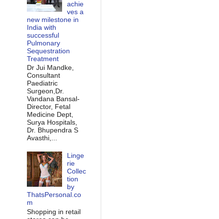
achie
ves a
new milestone in
India with
successful
Pulmonary
Sequestration
Treatment
Dr Jui Mandke,
Consultant
Paediatric
Surgeon,Dr.
Vandana Bansal-
Director, Fetal
Medicine Dept,
Surya Hospitals,
Dr. Bhupendra S
Avasthi,...
Linge
rie
Collec
tion
by
ThatsPersonal.co
m
Shopping in retail