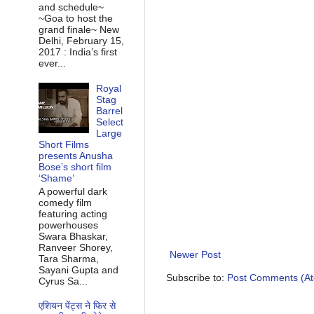
and schedule~
~Goa to host the
grand finale~ New
Delhi, February 15,
2017 : India’s first
ever...
Royal
Stag
Barrel
Select
Large
Short Films
presents Anusha
Bose’s short film
‘Shame’
A powerful dark
comedy film
featuring acting
powerhouses
Swara Bhaskar,
Ranveer Shorey,
Newer Post
Tara Sharma,
Sayani Gupta and
Subscribe to:
Post Comments (A
Cyrus Sa...
एशियन पेंट्स ने फिर से