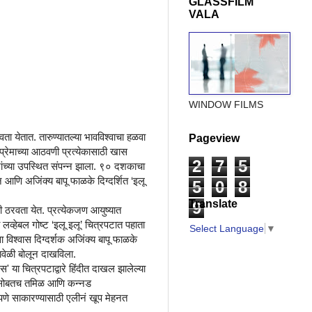
GLASSFILM
VALA
WINDOW FILMS
ा येतात. तारुण्यातल्या भावविश्वाचा हळवा
Pageview
प्रेमाच्या आठवणी प्रत्येकासाठी खास
2
7
5
ांच्या उपस्थित संपन्न झाला. ९० दशकाचा
 आणि अजिंक्य बापू फाळके दिग्दर्शित ‘इलू
5
0
8
Translate
9
 ठरवता येत. प्रत्येकजण आयुष्यात
 लव्हेबल गोष्ट ‘इलू इलू’ चित्रपटात पहाता
Select Language
▼
 विश्वास दिग्दर्शक अजिंक्य बापू फाळके
ने यावेळी बोलून दाखविला.
' या चित्रपटाद्वारे हिंदीत दाखल झालेल्या
पटांसोबतच तमिळ आणि कन्नड
ीपणे साकारण्यासाठी एलीनं खूप मेहनत