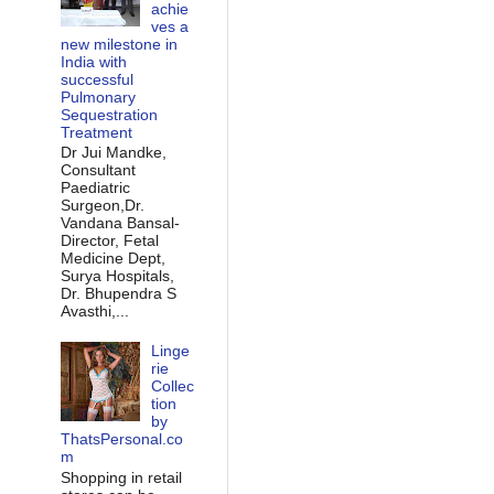
achie
ves a
new milestone in
India with
successful
Pulmonary
Sequestration
Treatment
Dr Jui Mandke,
Consultant
Paediatric
Surgeon,Dr.
Vandana Bansal-
Director, Fetal
Medicine Dept,
Surya Hospitals,
Dr. Bhupendra S
Avasthi,...
Linge
rie
Collec
tion
by
ThatsPersonal.co
m
Shopping in retail