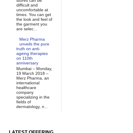
stores can be
difficult and
uncomfortable at
times. You can get
the look and feel of
the garment you
are selec...
Merz Pharma
unveils the pure
truth on anti-
ageing therapies
on 110th
anniversary
Mumbai – Monday,
19 March 2018 –
Merz Pharma, an
international
healthcare
company
specializing in the
fields of
dermatology, n...
LATEST OFFERING...