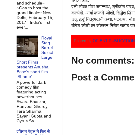
घेतली आहे.
and schedule~
एली सोबत मीरा जगन्नाथ, श्रीकांत याद
~Goa to host the
grand finale~ New
काळोखे, आर्या काकडे-जोशी, सिद्धेश लिं
Delhi, February 15,
‘इलू इलू’ चित्रपटाची कथा, पटकथा, संव
2017 : India’s first
योगेश कोळी तर संकलन नितेश राठोड या
ever...
Royal
Posted by
ORIENT PUBLICATIO
Stag
Barrel
Select
Large
No comments:
Short Films
presents Anusha
Bose’s short film
Post a Comme
‘Shame’
A powerful dark
comedy film
featuring acting
powerhouses
Swara Bhaskar,
Ranveer Shorey,
Tara Sharma,
Sayani Gupta and
Cyrus Sa...
एशियन पेंट्स ने फिर से