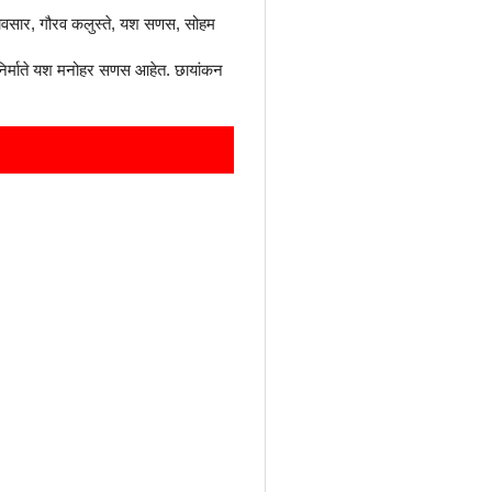
भावसार, गौरव कलुस्ते, यश सणस, सोहम
हनिर्माते यश मनोहर सणस आहेत. छायांकन