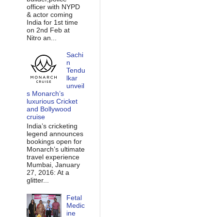
officer with NYPD
& actor coming
India for 1st time
on 2nd Feb at
Nitro an...
Sachi
n
Tendu
lkar
unveil
s Monarch’s
luxurious Cricket
and Bollywood
cruise
India’s cricketing
legend announces
bookings open for
Monarch’s ultimate
travel experience
Mumbai, January
27, 2016: At a
glitter...
Fetal
Medic
ine