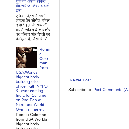
शुरू की अपनी शोकेस
वेब-सीरीज ‘व्‍हेयर द हार्ट
इज़’
एशियन पेंट्स ने अपनी
शोकेस वेब-सीरीज ‘व्‍हेयर
द हार्ट इज़’ के साथ की
वापसी सीजन 4 खासतौर
पर परिवार और रिश्‍तों पर
केन्द्रित है, जैसा कि से...
Ronni
e
Cole
man
from
USA,Worlds
biggest body
Newer Post
builder,police
officer with NYPD
Subscribe to:
Post Comments (A
& actor coming
India for 1st time
on 2nd Feb at
Nitro and World
Gym in Thane .
Ronnie Coleman
from USA,Worlds
biggest body
builder,police