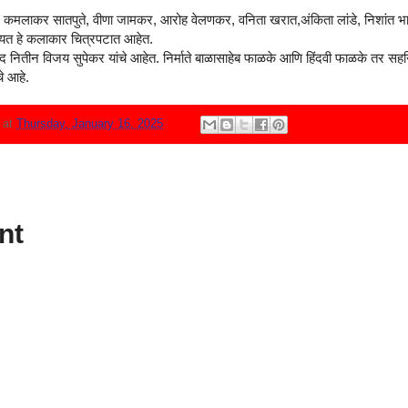
व, कमलाकर सातपुते, वीणा जामकर, आरोह वेलणकर, वनिता खरात,अंकिता लांडे, निशांत 
गायत हे कलाकार चित्रपटात आहेत.
ाद नितीन विजय सुपेकर यांचे आहेत. निर्माते बाळासाहेब फाळके आणि हिंदवी फाळके तर स
ंचे आहे.
N
at
Thursday, January 16, 2025
nt