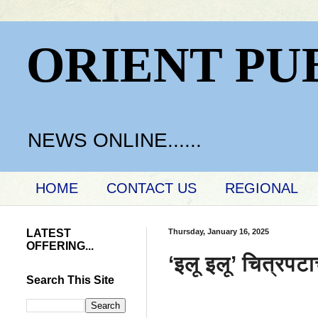
ORIENT PU
NEWS ONLINE......
HOME
CONTACT US
REGIONAL
LATEST
Thursday, January 16, 2025
OFFERING...
‘इलू इलू’ चित्रपटा
Search This Site