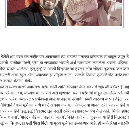
लेले क्षण परत येत नाहीत पण आपल्याला त्या आपल्या मनाच्या कोपऱ्यात सांभाळून जपून ठेवत
असतो. यासोबत मैत्री, प्रेम,या सगळ्यांचा नव्याने अर्थ उमगायला लागलेला असतो. पहिल्या 
गोष्ट घेऊन आलेल्या ‘इलू इलू’ या मराठी चित्रपटाचा ट्रेलर लाँच सोहळा नुकताच कलाकार
ड एंट्री अशा ‘फुल ऑन’ अंदाजात हा सोहळा रंगला. फाळके फिल्म्स एण्टरटेन्मेंट प्रॉडक्शन
क्षकांच्या भेटीला येतोय.
शब्दात व्यक्त करणं अवघडच. प्रेम कोणी आणि कोणावर केल यावर ते चूक की बरोबर हे नाही
. प्रेमाला वय, काळाचे भान नसते असे म्हणतात.नव्याने प्रेमाची चाहूल लागलेल्या प्रेमाची
ेखाटणारा फ्रेश चित्रपट प्रत्येकाला आपल्या पहिल्या प्रेमाची नक्की आठवण करून देईल असा
 च्या निमित्ताने वेगळी भूमिका आणि मराठीत काम करायला मिळाल्याचा आनंद एली आवराम हि
आवराम हिने 'इलू इलू' चित्रपटातून मराठी रुपेरी पडद्यावर पदार्पण केलं आहे. 'मिकी व्हायरस
ाम शबाना', 'पोस्टर बॅाईज', 'बाझार', 'मलंग', 'कोई जाने ना', 'गुडबाय' या हिंदी चित्र
इलू' या चित्रपटात एली ‘मिस पिंटो’ या मुख्य भूमिकेत झळकणार आहे. ही व्यक्तिरेखा यशस्व