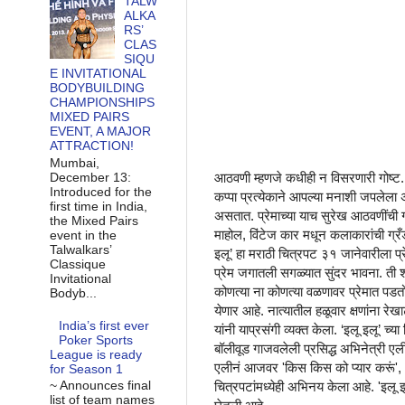
TALW
ALKA
RS’
CLAS
SIQU
E INVITATIONAL
BODYBUILDING
CHAMPIONSHIPS
MIXED PAIRS
EVENT, A MAJOR
ATTRACTION!
Mumbai,
December 13:
आठवणी म्हणजे कधीही न विसरणारी गोष्ट. गे
Introduced for the
कप्पा प्रत्येकाने आपल्या मनाशी जपलेला 
first time in India,
असतात. प्रेमाच्या याच सुरेख आठवणींची 
the Mixed Pairs
माहोल, विंटेज कार मधून कलाकारांची ग्रँ
event in the
Talwalkars’
इलू’ हा मराठी चित्रपट ३१ जानेवारीला प्रे
Classique
प्रेम जगातली सगळ्यात सुंदर भावना. ती 
Invitational
कोणत्या ना कोणत्या वळणावर प्रेमात पडतोच
Bodyb...
येणार आहे. नात्यातील हळूवार क्षणांना र
India’s first ever
यांनी याप्रसंगी व्यक्त केला. ‘इलू इलू’
Poker Sports
बॉलीवूड गाजवलेली प्रसिद्ध अभिनेत्री एली 
League is ready
एलीनं आजवर 'किस किस को प्यार करूं', 'न
for Season 1
~ Announces final
चित्रपटांमध्येही अभिनय केला आहे. 'इलू 
list of team names